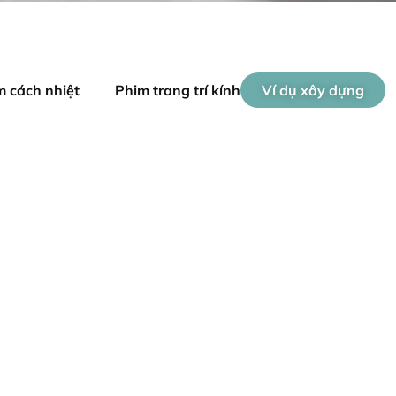
m cách nhiệt
Phim trang trí kính
Ví dụ xây dựng