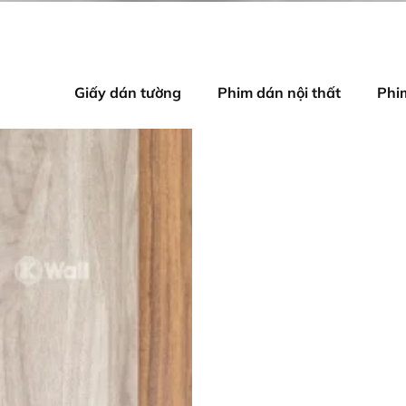
Giấy dán tường
Phim dán nội thất
Phi