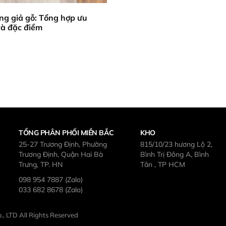
ng giả gỗ: Tổng hợp ưu
và đặc điểm
TỔNG PHÂN PHỐI MIỀN BẮC
KHO
25-27 Trương Định, Phường
815/10/23 hương Lộ 2,
Trương Định, Quận Hai Bà
Bình Trị Đông A, Bình
Trưng, TP. HN
Tân , TP HCM
098 954 7887 (Zalo)
033 682 8678 (Zalo)
, LTD All Rights Reserved