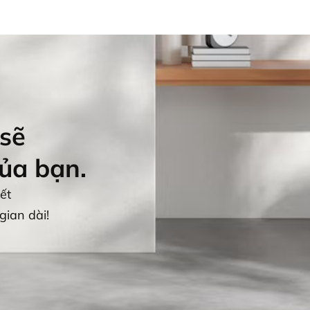
TY
SẢN PHẨM
GIẤY CHỨNG NHẬN
 sẽ
của bạn.
ết
gian dài!