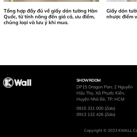
Tổng hợp đầy đủ về giấy dán tường Hàn
Giấy dán tườ
Quốc, từ tính năng đến giá cả, ưu điểm,
nhược điểm 
chủng loại và lưu ý khi mua.
SHOWROOM
DP15 Dragon Parc 2 Nguyễn
Hữu Thọ, Xã Phước Kiển,
Huyện Nhà Bè, TP. HCM
0915 331 000 (Zalo)
0913 132 426 (Zalo)
Copyright © 2023 KWALL Co.