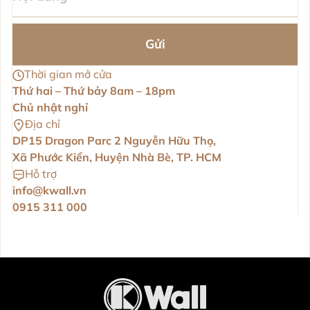
Gửi
Thời gian mở cửa
Thứ hai – Thứ bảy 8am – 18pm
Chủ nhật nghỉ
Địa chỉ
DP15 Dragon Parc 2 Nguyễn Hữu Thọ,
Xã Phước Kiển, Huyện Nhà Bè, TP. HCM
Hỗ trợ
info@kwall.vn
0915 311 000