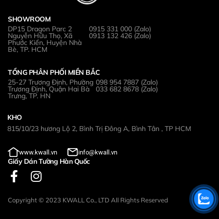
SHOWROOM
DP15 Dragon Parc 2
0915 331 000 (Zalo)
Nguyễn Hữu Thọ, Xã
0913 132 426 (Zalo)
Phước Kiển, Huyện Nhà
Bè, TP. HCM
TỔNG PHÂN PHỐI MIỀN BẮC
25-27 Trương Định, Phường
098 954 7887 (Zalo)
Trương Định, Quận Hai Bà
033 682 8678 (Zalo)
Trưng, TP. HN
KHO
815/10/23 hương Lộ 2, Bình Trị Đông A, Bình Tân , TP HCM
www.kwall.vn
info@kwall.vn
Giấy Dán Tường Hàn Quốc
Copyright © 2023 KWALL Co., LTD All Rights Reserved