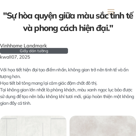
091
33
"Sự hòa quyện giữa màu sắc tinh tế
00
và phong cách hiện đại."
Vinhhome Landmark
Giấy dán tường
kwall
07, 2025
Với họa tiết hiện đại tạo điểm nhấn, không gian trở nên tinh tế và ấn
tượng hơn.
Họa tiết bê tông mang lại cảm giác đậm chất đô thị.
Tại không gian lớn nhất là phòng khách, màu xanh ngọc lục bảo được
sử dụng để tạo nên bầu không khí tươi mới, giúp hoàn thiện một không
gian đầy cá tính.