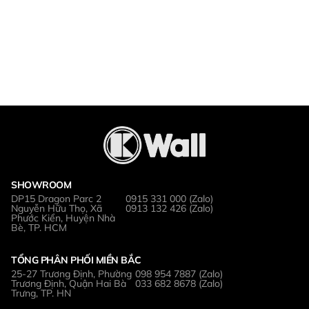
SHOWROOM
DP15 Dragon Parc 2
0915 331 000 (Zalo)
Nguyễn Hữu Thọ, Xã
0913 132 426 (Zalo)
Phước Kiển, Huyện Nhà
Bè, TP. HCM
TỔNG PHÂN PHỐI MIỀN BẮC
25-27 Trương Định, Phường
098 954 7887 (Zalo)
Trương Định, Quận Hai Bà
033 682 8678 (Zalo)
Trưng, TP. HN