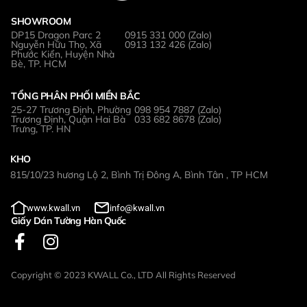
SHOWROOM
DP15 Dragon Parc 2
0915 331 000 (Zalo)
Nguyễn Hữu Thọ, Xã
0913 132 426 (Zalo)
Phước Kiển, Huyện Nhà
Bè, TP. HCM
TỔNG PHÂN PHỐI MIỀN BẮC
25-27 Trương Định, Phường
098 954 7887 (Zalo)
Trương Định, Quận Hai Bà
033 682 8678 (Zalo)
Trưng, TP. HN
KHO
815/10/23 hương Lộ 2, Bình Trị Đông A, Bình Tân , TP HCM
www.kwall.vn
info@kwall.vn
Giấy Dán Tường Hàn Quốc
Copyright © 2023 KWALL Co., LTD All Rights Reserved